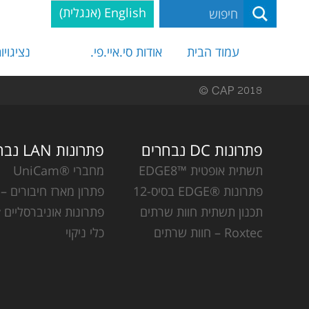
English
(
אנגלית
)
עמוד הבית
אודות סי.איי.פי.
נציגויו
פתרונות DC נבחרים
פתרונות LAN נבחרים
תשתית אופטית ™EDGE8
מחברי ®UniCam
פתרונות ®EDGE בסיס-12
פתרון מארז חיבורים – CCH
תכנון תשתית חוות שרתים
פתרונות אוניברסליים Plug & Play
Roxtec – חוות שרתים
כלי ניקוי