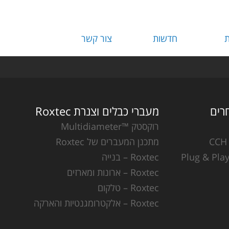
ת
חדשות
צור קשר
מעברי כבלים וצנרת Roxtec
רוקסטק ™Multidiameter
מתכנן המעברים של Roxtec
Roxtec – בנייה
Roxtec – ארונות ומארזים
Roxtec – טלקום
Roxtec – אלקטרומגנטיות והארקה