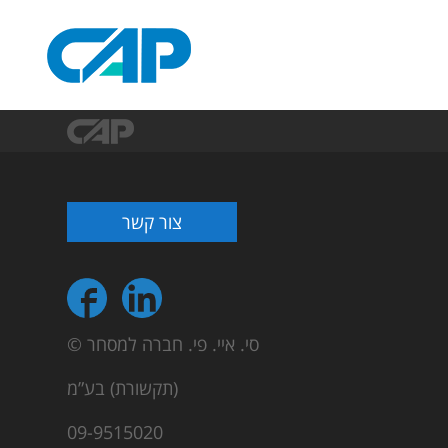
צור קשר
© סי. איי. פי. חברה למסחר
(תקשורת) בע”מ
09-9515020