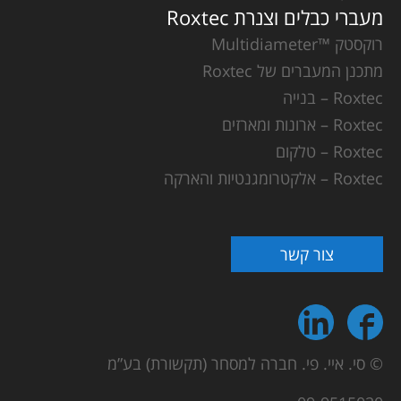
מעברי כבלים וצנרת Roxtec
רוקסטק ™Multidiameter
מתכנן המעברים של Roxtec
Roxtec – בנייה
Roxtec – ארונות ומארזים
Roxtec – טלקום
Roxtec – אלקטרומגנטיות והארקה
צור קשר
© סי. איי. פי. חברה למסחר (תקשורת) בע”מ