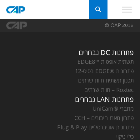
פתרונות DC נבחרים
תשתית אופטית ™EDGE8
פתרונות ®EDGE בסיס-12
תכנון תשתית חוות שרתים
Roxtec – חוות שרתים
פתרונות LAN נבחרים
מחברי ®UniCam
פתרון מארז חיבורים – CCH
פתרונות אוניברסליים Plug & Play
כלי ניקוי