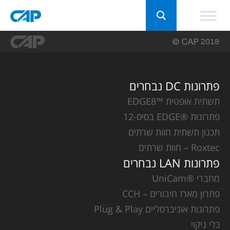
פתרונות DC נבחרים
תשתית אופטית ™EDGE8
פתרונות ®EDGE בסיס-12
תכנון תשתית חוות שרתים
Roxtec – חוות שרתים
פתרונות LAN נבחרים
מחברי ®UniCam
פתרון מארז חיבורים – CCH
פתרונות אוניברסליים Plug & Play
כלי ניקוי