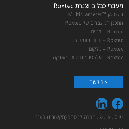
מעברי כבלים וצנרת Roxtec
רוקסטק ™Multidiameter
מתכנן המעברים של Roxtec
Roxtec – בנייה
Roxtec – ארונות ומארזים
Roxtec – טלקום
Roxtec – אלקטרומגנטיות והארקה
צור קשר
© סי. איי. פי. חברה למסחר (תקשורת) בע”מ