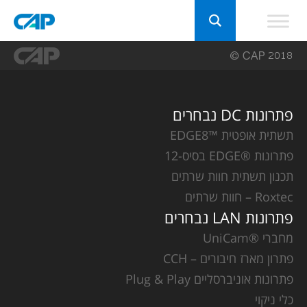
פתרונות DC נבחרים
תשתית אופטית ™EDGE8
פתרונות ®EDGE בסיס-12
תכנון תשתית חוות שרתים
Roxtec – חוות שרתים
פתרונות LAN נבחרים
מחברי ®UniCam
פתרון מארז חיבורים – CCH
פתרונות אוניברסליים Plug & Play
כלי ניקוי