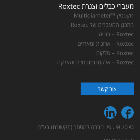
מעברי כבלים וצנרת Roxtec
רוקסטק ™Multidiameter
מתכנן המעברים של Roxtec
Roxtec – בנייה
Roxtec – ארונות ומארזים
Roxtec – טלקום
Roxtec – אלקטרומגנטיות והארקה
צור קשר
© סי. איי. פי. חברה למסחר (תקשורת) בע”מ