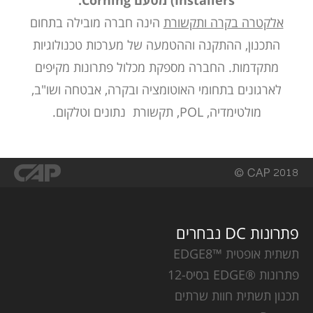
Installers) מטעם
Corning
.
אלקטרה בקרה ותקשורת
הינה חברה מובילה בתחום
התכנון, ההתקנה וההטמעה של מערכות טכנולוגיות
מתקדמות. החברה מספקת מכלול פתרונות מקיפים
לארגונים בתחומי האוטומציה ובקרה, אבטחה ושו"ב,
מולטימדיה, POL, תקשורת נתונים וטלקום.
פתרונות DC נבחרים
תשתית אופטית ™EDGE8
פתרונות ®EDGE בסיס-12
תכנון תשתית חוות שרתים