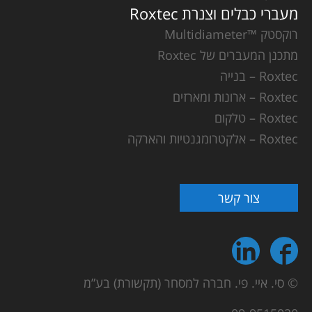
מעברי כבלים וצנרת Roxtec
רוקסטק ™Multidiameter
מתכנן המעברים של Roxtec
Roxtec – בנייה
Roxtec – ארונות ומארזים
Roxtec – טלקום
Roxtec – אלקטרומגנטיות והארקה
צור קשר
© סי. איי. פי. חברה למסחר (תקשורת) בע”מ