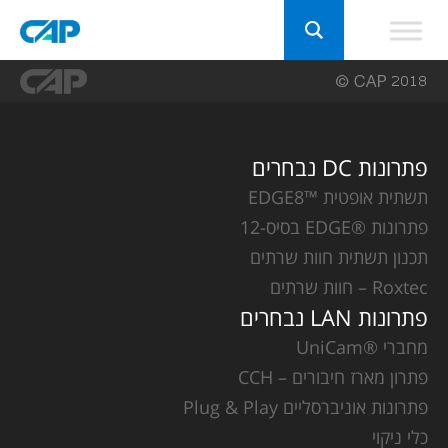
פתרונות DC נבחרים
תשתית אופטית ™EDGE8
פתרונות ®EDGE בסיס-12
תכנון תשתית חוות שרתים
Roxtec – חוות שרתים
פתרונות LAN נבחרים
מחברי ®UniCam
פתרון מארז חיבורים – CCH
פתרונות אוניברסליים Plug & Play
כלי ניקוי