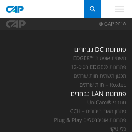
פתרונות DC נבחרים
תשתית אופטית ™EDGE8
פתרונות ®EDGE בסיס-12
תכנון תשתית חוות שרתים
Roxtec – חוות שרתים
פתרונות LAN נבחרים
מחברי ®UniCam
פתרון מארז חיבורים – CCH
פתרונות אוניברסליים Plug & Play
כלי ניקוי