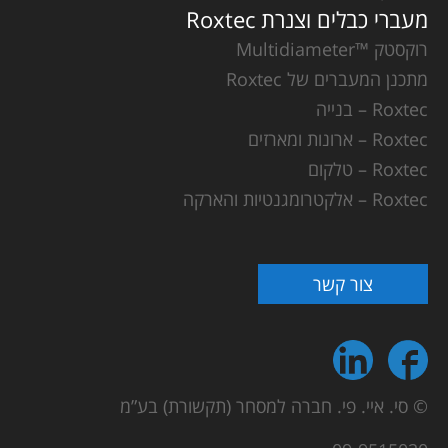
מעברי כבלים וצנרת Roxtec
רוקסטק ™Multidiameter
מתכנן המעברים של Roxtec
Roxtec – בנייה
Roxtec – ארונות ומארזים
Roxtec – טלקום
Roxtec – אלקטרומגנטיות והארקה
צור קשר
© סי. איי. פי. חברה למסחר (תקשורת) בע”מ