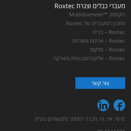
מעברי כבלים וצנרת Roxtec
רוקסטק ™Multidiameter
מתכנן המעברים של Roxtec
Roxtec – בנייה
Roxtec – ארונות ומארזים
Roxtec – טלקום
Roxtec – אלקטרומגנטיות והארקה
צור קשר
© סי. איי. פי. חברה למסחר (תקשורת) בע”מ