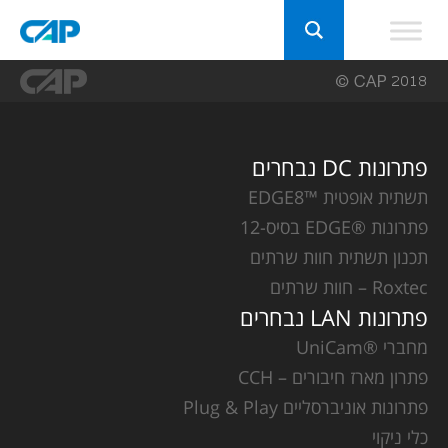
פתרונות DC נבחרים
תשתית אופטית ™EDGE8
פתרונות ®EDGE בסיס-12
תכנון תשתית חוות שרתים
Roxtec – חוות שרתים
פתרונות LAN נבחרים
מחברי ®UniCam
פתרון מארז חיבורים – CCH
פתרונות אוניברסליים Plug & Play
כלי ניקוי