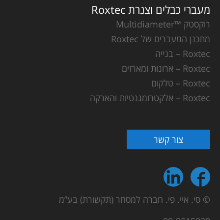
מעברי כבלים וצנרת Roxtec
רוקסטק ™Multidiameter
מתכנן המעברים של Roxtec
Roxtec – בנייה
Roxtec – ארונות ומארזים
Roxtec – טלקום
Roxtec – אלקטרומגנטיות והארקה
צור קשר
© סי. איי. פי. חברה למסחר (תקשורת) בע”מ