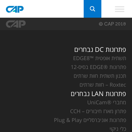
פתרונות DC נבחרים
תשתית אופטית ™EDGE8
פתרונות ®EDGE בסיס-12
תכנון תשתית חוות שרתים
Roxtec – חוות שרתים
פתרונות LAN נבחרים
מחברי ®UniCam
פתרון מארז חיבורים – CCH
פתרונות אוניברסליים Plug & Play
כלי ניקוי