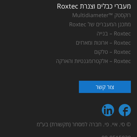
מעברי כבלים וצנרת Roxtec
רוקסטק ™Multidiameter
מתכנן המעברים של Roxtec
Roxtec – בנייה
Roxtec – ארונות ומארזים
Roxtec – טלקום
Roxtec – אלקטרומגנטיות והארקה
צור קשר
© סי. איי. פי. חברה למסחר (תקשורת) בע”מ