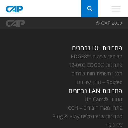
פתרונות DC נבחרים
תשתית אופטית ™EDGE8
פתרונות ®EDGE בסיס-12
תכנון תשתית חוות שרתים
Roxtec – חוות שרתים
פתרונות LAN נבחרים
מחברי ®UniCam
פתרון מארז חיבורים – CCH
פתרונות אוניברסליים Plug & Play
כלי ניקוי