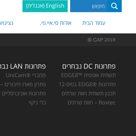
English
(
אנגלית
)
עמוד הבית
אודות סי.איי.פי.
נציגויו
פתרונות DC נבחרים
פתרונות LAN נבחרים
תשתית אופטית ™EDGE8
מחברי ®UniCam
פתרונות ®EDGE בסיס-12
פתרון מארז חיבורים – CCH
תכנון תשתית חוות שרתים
פתרונות אוניברסליים Plug & Play
Roxtec – חוות שרתים
כלי ניקוי