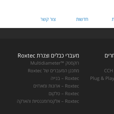
ת
חדשות
צור קשר
מעברי כבלים וצנרת Roxtec
רוקסטק ™Multidiameter
מתכנן המעברים של Roxtec
Roxtec – בנייה
Roxtec – ארונות ומארזים
Roxtec – טלקום
Roxtec – אלקטרומגנטיות והארקה