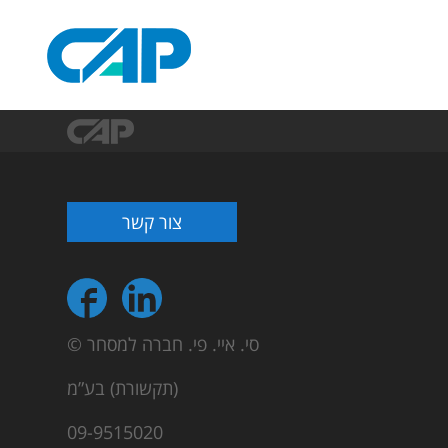
צור קשר
© סי. איי. פי. חברה למסחר
(תקשורת) בע”מ
09-9515020