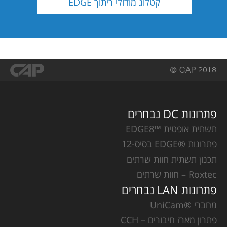
קטלוג מודולי ריתוך EDGE
פתרונות DC נבחרים
תשתית אופטית ™EDGE8
פתרונות ®EDGE בסיס-12
תכנון תשתית חוות שרתים
Roxtec – חוות שרתים
פתרונות LAN נבחרים
מחברי ®UniCam
פתרון מארז חיבורים – CCH