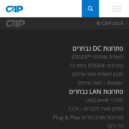
פתרונות DC נבחרים
תשתית אופטית ™EDGE8
פתרונות ®EDGE בסיס-12
תכנון תשתית חוות שרתים
Roxtec – חוות שרתים
פתרונות LAN נבחרים
מחברי ®UniCam
פתרון מארז חיבורים – CCH
פתרונות אוניברסליים Plug & Play
כלי ניקוי