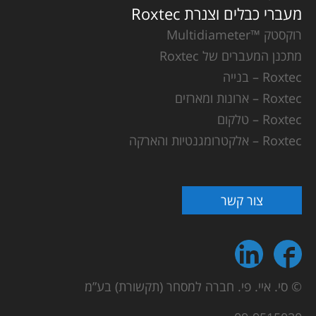
מעברי כבלים וצנרת Roxtec
רוקסטק ™Multidiameter
מתכנן המעברים של Roxtec
Roxtec – בנייה
Roxtec – ארונות ומארזים
Roxtec – טלקום
Roxtec – אלקטרומגנטיות והארקה
צור קשר
© סי. איי. פי. חברה למסחר (תקשורת) בע”מ