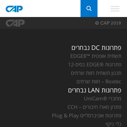
פתרונות DC נבחרים
תשתית אופטית ™EDGE8
פתרונות ®EDGE בסיס-12
תכנון תשתית חוות שרתים
Roxtec – חוות שרתים
פתרונות LAN נבחרים
מחברי ®UniCam
פתרון מארז חיבורים – CCH
פתרונות אוניברסליים Plug & Play
כלי ניקוי