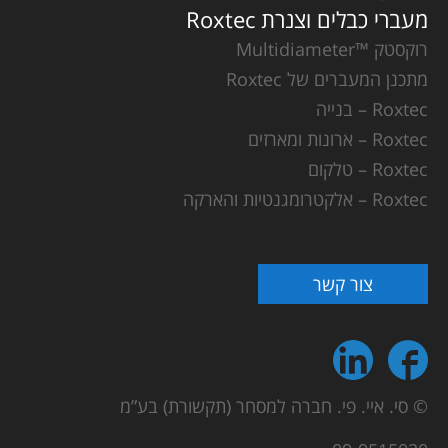
מעברי כבלים וצנרת Roxtec
רוקסטק ™Multidiameter
מתכנן המעברים של Roxtec
Roxtec – בנייה
Roxtec – ארונות ומארזים
Roxtec – טלקום
Roxtec – אלקטרומגנטיות והארקה
צור קשר
© סי. איי. פי. חברה למסחר (תקשורת) בע”מ