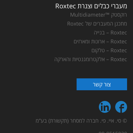
מעברי כבלים וצנרת Roxtec
רוקסטק ™Multidiameter
מתכנן המעברים של Roxtec
Roxtec – בנייה
Roxtec – ארונות ומארזים
Roxtec – טלקום
Roxtec – אלקטרומגנטיות והארקה
צור קשר
© סי. איי. פי. חברה למסחר (תקשורת) בע”מ