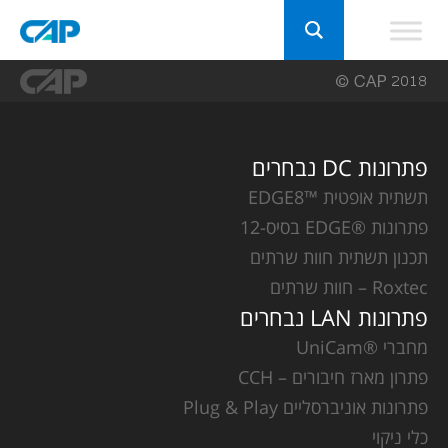
פתרונות DC נבחרים
תשתית אופטית ™EDGE8
פתרונות ®EDGE בסיס-12
תכנון תשתית חוות שרתים
Roxtec – חוות שרתים
פתרונות LAN נבחרים
מחברי ®UniCam
פתרון מארז חיבורים – CCH
פתרונות אוניברסליים Plug & Play
כלי ניקוי