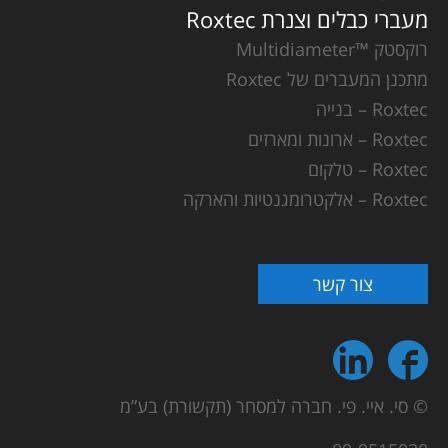
מעברי כבלים וצנרת Roxtec
רוקסטק ™Multidiameter
מתכנן המעברים של Roxtec
Roxtec – בנייה
Roxtec – ארונות ומארזים
Roxtec – טלקום
Roxtec – אלקטרומגנטיות והארקה
צור קשר
© סי. איי. פי. חברה למסחר (תקשורת) בע”מ