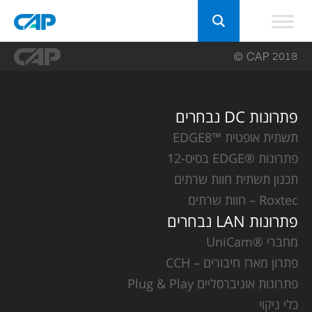
פתרונות DC נבחרים
תשתית אופטית ™EDGE8
פתרונות ®EDGE בסיס-12
תכנון תשתית חוות שרתים
Roxtec – חוות שרתים
פתרונות LAN נבחרים
מחברי ®UniCam
פתרון מארז חיבורים – CCH
פתרונות אוניברסליים Plug & Play
כלי ניקוי