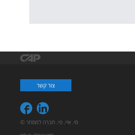
צור קשר
© סי. איי. פי. חברה למסחר