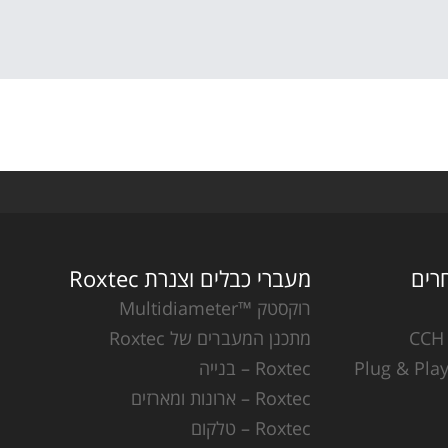
מעברי כבלים וצנרת Roxtec
רוקסטק ™Multidiameter
מתכנן המעברים של Roxtec
Roxtec – בנייה
Roxtec – ארונות ומארזים
Roxtec – טלקום