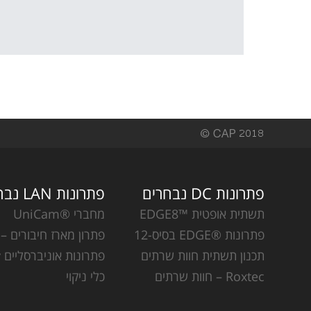
פתרונות DC נבחרים
פתרונות LAN נבחרים
תשתית אופטית ™EDGE8
מחברי ®UniCam
פתרונות ®EDGE בסיס-12
פתרון מארז חיבורים – CCH
תכנון תשתית חוות שרתים
פתרונות אוניברסליים Plug & Play
Roxtec – חוות שרתים
כלי ניקוי