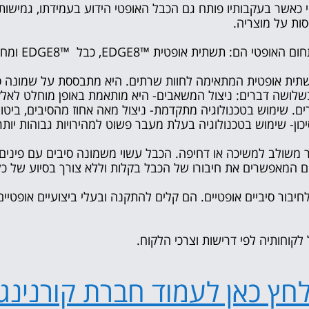
כאשר בעקבותיו פותח גם הכבל האופטי הידוע בעמידתו, גמישותו 
ות על מוצריה.
חום האופטי הם:
תשתית אופטית
™EDGE8, כבל ™EDGE8 ומחברים אופטיים UniCam.
תית אופטית
המתאימה ל
חוות שרתים
. היא מתבססת על שמונה ס
מתאפיין בשלושה דברים: ניצול המשאבים- היא מותאמת באופן מוחלט
ם. שימוש בטכנולוגיה מתקדמת- ניצול מאה אחוז מהסיבים, ביטו
כון- שימוש בטכנולוגיה בעלת מעבר פשוט למהירויות גבוהות יותר
 עם מחבר משולב למשיכה או דחיפה. הכבל עשוי משמונה סיבים עם פי
ים המאפשרים את חיבורו של הכבל בקלות וללא צורך בסיוע של כל
UniCam הם מיועדים לחיבור סיביים אופטיים. הם קלים להתקנה ובעלי ביצועיי
קוחותיה לפי דרישות וצרכי הלקוח.
חץ כאן לעמוד חברת קורנינג