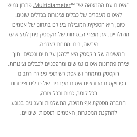
האיטום עם ההמצאה של ™
Multidiameter
, פתרון גמיש
ל
איטום מעברים
של כבלים וצינורות בגדלים שונים.
כיום, היא הספקית המובילה בעולם בתחום של אטמים
מודולריים. את מוצרי הבטיחות של רוקסטק ניתן למצוא על
היבשה, בים ומתחת לאדמה.
המשימה של רוקסטק היא "להגן על חיים ונכסים" תוך
יצירת פתרונות
איטום גמישים ומהפכניים
לכבלים וצינורות.
רוקסטק מתמחה ושואפת לשיתופי פעולה רחבים
בפרויקטים הדורשים
איטום מעברים
של כבלים וצינורות
בכל קוטר, כמות ובכל צורה,
החברה מספקת אף תמיכה, התשלמות ורענונים בנוגע
להתקנת המסגרות, האטמים ותוספות ושינויים.