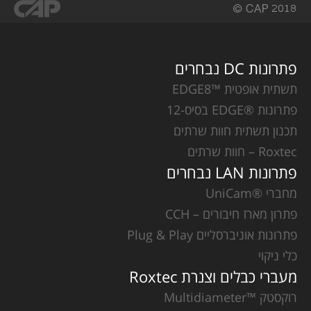
פתרונות DC נבחרים
תשתית אופטית ™EDGE8
פתרונות ®EDGE בסיס-12
תכנון תשתית חוות שרתים
Roxtec – חוות שרתים
פתרונות LAN נבחרים
מחברי ®UniCam
פתרון מארז חיבורים – CCH
פתרונות אוניברסליים Plug & Play
כלי ניקוי
מעברי כבלים וצנרת Roxtec
רוקסטק ™Multidiameter