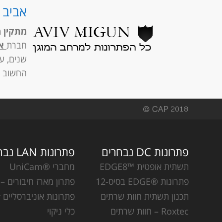
אביב מ
מתקין מו
חברת
אב
שנים, ע
החשוב ב
פתרונות DC נבחרים
פתרונות LAN נבחרים
תשתית אופטית ™EDGE8
מחברי ®UniCam
פתרונות ®EDGE בסיס-12
פתרון מארז חיבורים – CCH
תכנון תשתית חוות שרתים
פתרונות אוניברסליים Plug & Play
Roxtec – חוות שרתים
כלי ניקוי