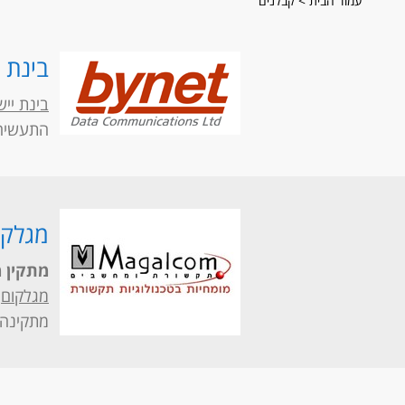
עמוד הבית
>
קבלנים
בינת 
בינת יי
התעשיה 
מגלקו
מתקין מועדף (red Installers
מגלקום
ה
מתקינה ומתחזקת