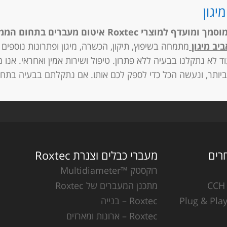
יגון
סמך ומועדף למוצרי Roxtec
איטום מעברים
בתחום הממ”ד
יב מיגון
וד לא נתקלנו בבעיה ללא פתרון. טיפול ושירות אמין ואחראי. אנ
יותר, ונעשה הכל כדי לספק לכם אותו. אם נתקלתם בבעיה בתחו
מעברי כבלים וצנרת Roxtec
רוקסטק ™Multidiameter
מתכנן המעברים של Roxtec
Roxtec – בנייה
Roxtec – ארונות ומארזים