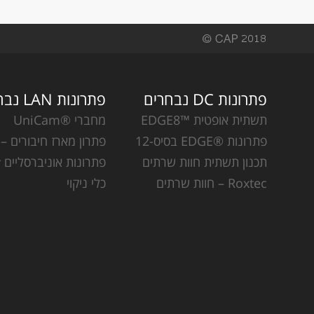
פתרונות DC נבחרים
פתרונות LAN נבחרים
תשתית אופטית ™EDGE8
מחברי ®UniCam
פתרונות ®EDGE בסיס-12
פתרון מארז חיבורים – CCH
תכנון תשתית חוות שרתים
פתרונות אוניברסליים Plug & Play
Roxtec – חוות שרתים
כלי ניקוי