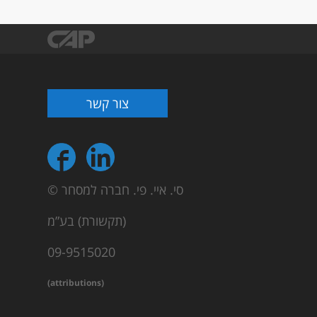
צור קשר
© סי. איי. פי. חברה למסחר
(תקשורת) בע”מ
09-9515020
(attributions)