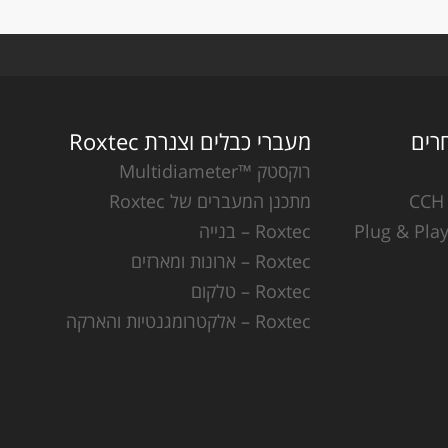
מעברי כבלים וצנרת Roxtec
רוקסטק ™Multidiameter
מתכנן המעברים של Roxtec
Roxtec – בנייה
Roxtec – ארונות ומארזים
Roxtec – טלקום
Roxtec – אלקטרומגנטיות והארקה