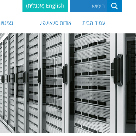
English
(
אנגלית
)
עמוד הבית
אודות סי.איי.פי.
נציגויו