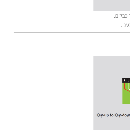
 כבלים.
נו.