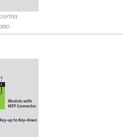
מחליפה ב
הוספ